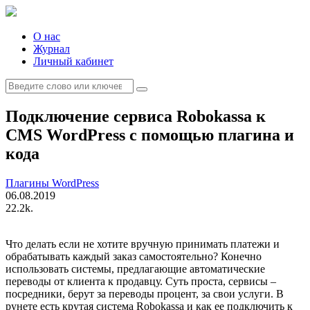
Skip
to
content
О нас
Журнал
Личный кабинет
Search
for:
Подключение сервиса Robokassa к
CMS WordPress с помощью плагина и
кода
Плагины WordPress
06.08.2019
22.2k.
Что делать если не хотите вручную принимать платежи и
обрабатывать каждый заказ самостоятельно? Конечно
использовать системы, предлагающие автоматические
переводы от клиента к продавцу. Суть проста, сервисы –
посредники, берут за переводы процент, за свои услуги. В
рунете есть крутая система Robokassa и как ее подключить к