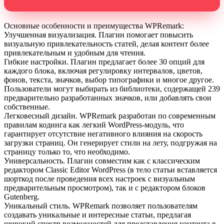
Основные особенности и преимущества WPRemark:
Улучшенная визуализация. Плагин помогает повысить
визуальную привлекательность статей, делая контент более
привлекательным и удобным для чтения.
Гибкие настройки. Плагин предлагает более 30 опций для
каждого блока, включая регулировку интервалов, цветов,
фонов, текста, значков, выбор типографики и многое другое.
Пользователи могут выбирать из библиотеки, содержащей 239
предварительно разработанных значков, или добавлять свои
собственные.
Легковесный дизайн. WPRemark разработан по современным
правилам кодинга как легкий WordPress-модуль, что
гарантирует отсутствие негативного влияния на скорость
загрузки страниц. Он генерирует стили на лету, подгружая на
страницу только то, что необходимо.
Универсальность. Плагин совместим как с классическим
редактором Classic Editor WordPress (в тело статьи вставляется
шорткод после проведения всех настроек с визуальным
предварительным просмотром), так и с редактором блоков
Gutenberg.
Уникальный стиль. WPRemark позволяет пользователям
создавать уникальные и интересные статьи, предлагая
широкий спектр возможностей для представления контента в