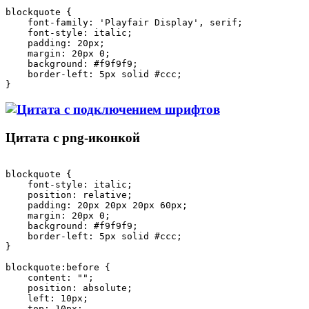
blockquote {

    font-family: 'Playfair Display', serif;

    font-style: italic;

    padding: 20px;

    margin: 20px 0;

    background: #f9f9f9;

    border-left: 5px solid #ccc;

Цитата с png-иконкой
blockquote { 

    font-style: italic; 

    position: relative; 

    padding: 20px 20px 20px 60px; 

    margin: 20px 0; 

    background: #f9f9f9; 

    border-left: 5px solid #ccc; 

} 

blockquote:before { 

    content: ""; 

    position: absolute; 

    left: 10px; 

    top: 10px; 
