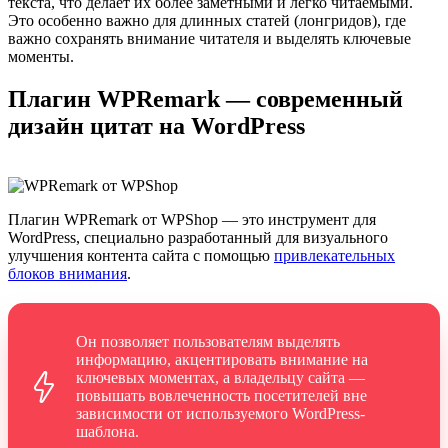
текста, что делает их более заметными и легко читаемыми.
Это особенно важно для длинных статей (лонгридов), где
важно сохранять внимание читателя и выделять ключевые
моменты.
Плагин WPRemark — современный
дизайн цитат на WordPress
Плагин
WPRemark
от WPShop — это инструмент для
WordPress, специально разработанный для визуального
улучшения контента сайта с помощью
привлекательных
блоков внимания
.
Он позволяет пользователям выделять
информацию, акцентировать внимание на
ключевых моментах, а владельцу сайта —
повышать вовлеченность посетителей вне
зависимости от используемого WordPress-
шаблона.