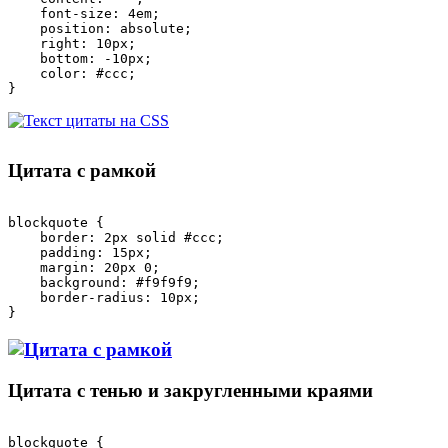
    font-size: 4em; 

    position: absolute; 

    right: 10px; 

    bottom: -10px; 

    color: #ccc; 

Цитата с рамкой
blockquote {

    border: 2px solid #ccc;

    padding: 15px;

    margin: 20px 0;

    background: #f9f9f9;

    border-radius: 10px;

Цитата с тенью и закругленными краями
blockquote {
