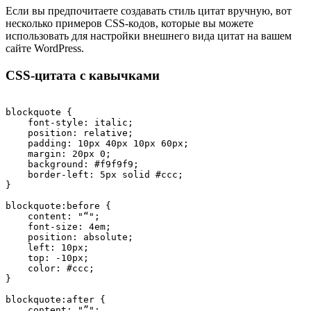
Если вы предпочитаете создавать стиль цитат вручную, вот
несколько примеров CSS-кодов, которые вы можете
использовать для настройки внешнего вида цитат на вашем
сайте WordPress.
CSS-цитата с кавычками
blockquote { 

    font-style: italic; 

    position: relative; 

    padding: 10px 40px 10px 60px; 

    margin: 20px 0; 

    background: #f9f9f9; 

    border-left: 5px solid #ccc; 

} 

blockquote:before { 

    content: "“"; 

    font-size: 4em; 

    position: absolute; 

    left: 10px; 

    top: -10px; 

    color: #ccc; 

} 

blockquote:after { 

    content: "”"; 
