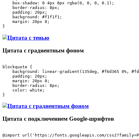
    box-shadow: 0 4px 8px rgba(0, 0, 0, 0.1);

    border-radius: 8px;

    padding: 20px;

    background: #f1f1f1;

    margin: 20px 0;

Цитата с градиентным фоном
blockquote {

    background: linear-gradient(135deg, #f6d365 0%, #fd
    padding: 20px;

    margin: 20px 0;

    border-radius: 8px;

    color: white;

Цитата с подключением Google-шрифтов
@import url('https://fonts.googleapis.com/css2?family=P