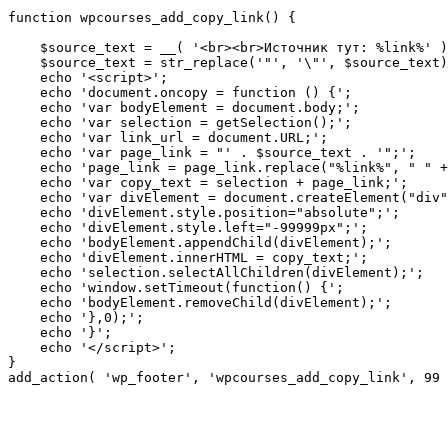
function wpcourses_add_copy_link() {

    $source_text = __( '<br><br>Источник тут: %link%' );

    $source_text = str_replace('"', '\"', $source_text);

    echo '<script>';

    echo 'document.oncopy = function () {';

    echo 'var bodyElement = document.body;';

    echo 'var selection = getSelection();';

    echo 'var link_url = document.URL;';

    echo 'var page_link = "' . $source_text . '";';

    echo 'page_link = page_link.replace("%link%", " " + link_url + " ");';

    echo 'var copy_text = selection + page_link;';

    echo 'var divElement = document.createElement("div");';

    echo 'divElement.style.position="absolute";';

    echo 'divElement.style.left="-99999px";';

    echo 'bodyElement.appendChild(divElement);';

    echo 'divElement.innerHTML = copy_text;';

    echo 'selection.selectAllChildren(divElement);';

    echo 'window.setTimeout(function() {';

    echo 'bodyElement.removeChild(divElement);';

    echo '},0);';

    echo '}';

    echo '</script>';

}

add_action( 'wp_footer', 'wpcourses_add_copy_link', 99 