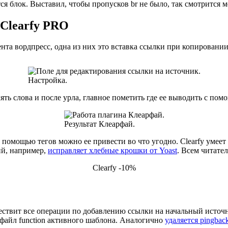
тся блок. Выставил, чтобы пропусков br не было, так смотрится
 Clearfy PRO
нта вордпресс, одна из них это вставка ссылки при копировании
Настройка.
влять слова и после урла, главное пометить где ее выводить с по
Результат Клеарфай.
 помощью тегов можно ее привести во что угодно. Clearfy умеет 
ий, например,
исправляет хлебные крошки от Yoast
. Всем читате
Clearfy -10%
твит все операции по добавлению ссылки на начальный источни
 файл function активного шаблона. Аналогично
удаляется pingbac