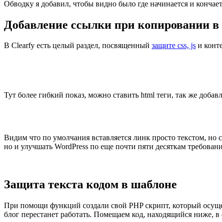
Обводку я добавил, чтобы видно было где начинается и кончае
Добавление ссылки при копировании в
В Clearfy есть целый раздел, посвященный
защите css, js
и конте
Тут более гибкий показ, можно ставить html теги, так же доба
Видим что по умолчания вставляется линк просто текстом, но с
но и улучшать WordPress по еще почти пяти десяткам требован
Защита текста кодом в шаблоне
При помощи функций создали свой PHP скрипт, который осущес
блог перестанет работать. Помещаем код, находящийся ниже, в