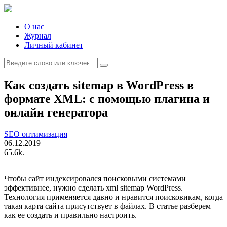
Skip
to
content
О нас
Журнал
Личный кабинет
Search
for:
Как создать sitemap в WordPress в
формате XML: с помощью плагина и
онлайн генератора
SEO оптимизация
06.12.2019
65.6k.
Чтобы сайт индексировался поисковыми системами
эффективнее, нужно сделать xml sitemap WordPress.
Технология применяется давно и нравится поисковикам, когда
такая карта сайта присутствует в файлах. В статье разберем
как ее создать и правильно настроить.