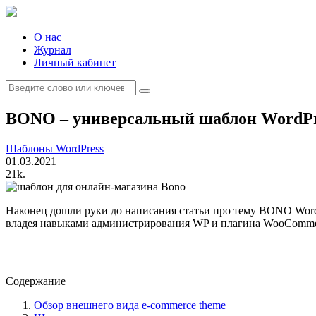
Skip
to
content
О нас
Журнал
Личный кабинет
Search
for:
BONO – универсальный шаблон WordPr
Шаблоны WordPress
01.03.2021
21k.
Наконец дошли руки до написания статьи про тему BONO WordP
владея навыками администрирования WP и плагина WooCommerc
Содержание
Обзор внешнего вида e-commerce theme