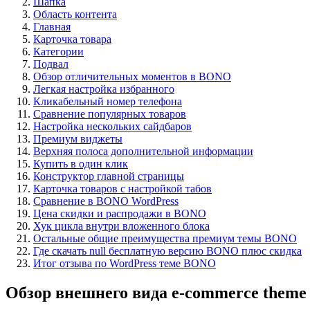
Шапка
Область контента
Главная
Карточка товара
Категории
Подвал
Обзор отличительных моментов в BONO
Легкая настройка избранного
Кликабельный номер телефона
Сравнение популярных товаров
Настройка нескольких сайдбаров
Премиум виджеты
Верхняя полоса дополнительной информации
Купить в один клик
Конструктор главной страницы
Карточка товаров с настройкой табов
Сравнение в BONO WordPress
Цена скидки и распродажи в BONO
Хук цикла внутри вложенного блока
Остальные общие преимущества премиум темы BONO
Где скачать null бесплатную версию BONO плюс скидка
Итог отзыва по WordPress теме BONO
Обзор внешнего вида e-commerce theme