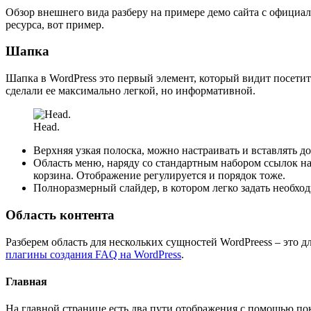
Обзор внешнего вида разберу на примере демо сайта с официал
ресурса,
вот пример
.
Шапка
Шапка в WordPress это первый элемент, который видит посетит
сделали ее максимально легкой, но информативной.
Head.
Верхняя узкая полоска, можно настраивать и вставлять до 
Область меню, наряду со стандартным набором ссылок на 
корзина. Отображение регулируется и порядок тоже.
Полноразмерный слайдер, в котором легко задать необхо
Область контента
Разберем область для нескольких сущностей WordPreess – это 
плагины создания FAQ на WordPress
.
Главная
На главной странице есть два пути отображения с помощью по