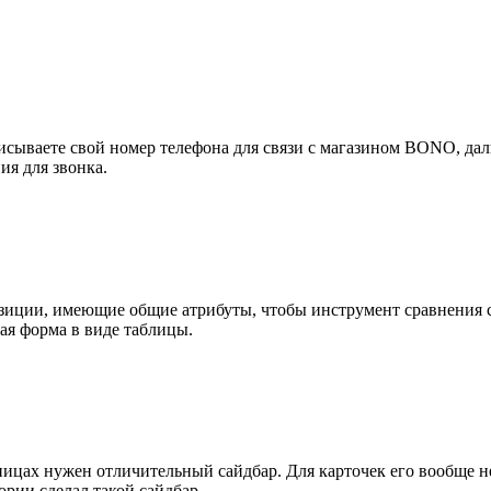
сываете свой номер телефона для связи с магазином BONO, дал
ия для звонка.
иции, имеющие общие атрибуты, чтобы инструмент сравнения с
ая форма в виде таблицы.
аницах нужен отличительный сайдбар. Для карточек его вообще н
ории сделал такой сайдбар.