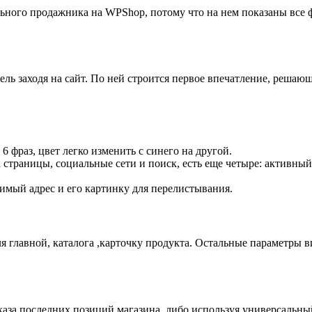
ьного продажника на WPShop, потому что на нем показаны все ф
ель заходя на сайт. По ней строится первое впечатление, решаю
6 фраз, цвет легко изменить с синего на другой.
страницы, социальные сети и поиск, есть еще четыре: активный
димый адрес и его картинку для перелистывания.
для главной, каталога ,карточку продукта. Остальные параметры
каза последних позиций магазина, либо используя универсальны